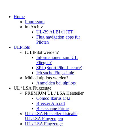
Home
Impressum
im Archiv
UL-39 ALBI ul JET
Flug navigation apps fur
Piloten
ULPilots
(UL)Pilot werden?
Informationen zum UL
Fliegen?
SPL (Sport Pilot Licence)
Ich suche Flugschule
Mitlied ulpilots werden?
Anmelden bei ulpilots
UL / LSA Flugzeuge
PREMIUM UL / LSA Hersteller
Comco Ikarus C42
Breezer Aircraft
Blackshape Prime
UL / LSA Hersteller Liste
alle
UL/LSA Flugzeugen
UL / LSA Flugzeuge