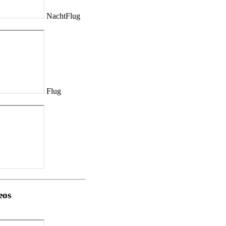
NachtFlug
Flug
eos