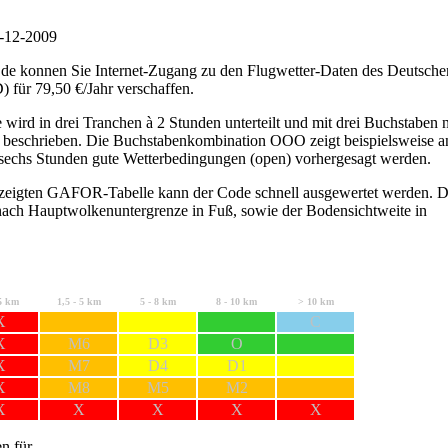
12-2009
de konnen Sie Internet-Zugang zu den Flugwetter-Daten des Deutsche
 für 79,50 €/Jahr verschaffen.
 wird in drei Tranchen à 2 Stunden unterteilt und mit drei Buchstaben 
eschrieben. Die Buchstabenkombination OOO zeigt beispielsweise a
 sechs Stunden gute Wetterbedingungen (open) vorhergesagt werden.
zeigten GAFOR-Tabelle kann der Code schnell ausgewertet werden. D
lt nach Hauptwolkenuntergrenze in Fuß, sowie der Bodensichtweite in
5 km
1,5 - 5 km
5 - 8 km
8 - 10 km
> 10 km
X
C
X
M6
D3
O
X
M7
D4
D1
X
M8
M5
M2
X
X
X
X
X
n für