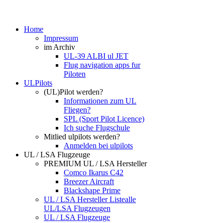
Home
Impressum
im Archiv
UL-39 ALBI ul JET
Flug navigation apps fur
Piloten
ULPilots
(UL)Pilot werden?
Informationen zum UL
Fliegen?
SPL (Sport Pilot Licence)
Ich suche Flugschule
Mitlied ulpilots werden?
Anmelden bei ulpilots
UL / LSA Flugzeuge
PREMIUM UL / LSA Hersteller
Comco Ikarus C42
Breezer Aircraft
Blackshape Prime
UL / LSA Hersteller Liste
alle
UL/LSA Flugzeugen
UL / LSA Flugzeuge