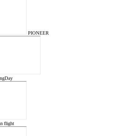
PIONEER
ingDay
 flight