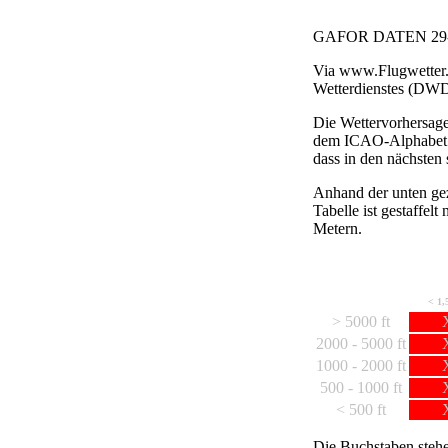
GAFOR DATEN 29-
Via www.Flugwetter.
Wetterdienstes (DWD)
Die Wettervorhersage
dem ICAO-Alphabet b
dass in den nächsten
Anhand der unten ge
Tabelle ist gestaffe
Metern.
< 1,
> 5000 ft
2000 - 5000 ft
1000 - 2000 ft
500 - 1000 ft
< 500 ft
Die Buchstaben stehe