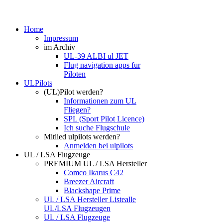
Home
Impressum
im Archiv
UL-39 ALBI ul JET
Flug navigation apps fur
Piloten
ULPilots
(UL)Pilot werden?
Informationen zum UL
Fliegen?
SPL (Sport Pilot Licence)
Ich suche Flugschule
Mitlied ulpilots werden?
Anmelden bei ulpilots
UL / LSA Flugzeuge
PREMIUM UL / LSA Hersteller
Comco Ikarus C42
Breezer Aircraft
Blackshape Prime
UL / LSA Hersteller Liste
alle
UL/LSA Flugzeugen
UL / LSA Flugzeuge